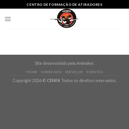
Skip
CENTRO DE FORMAÇÃO DE ATIRADORES
to
content
Site desenvolvido pela Animaker.
HOME
SOBRE NOS
SERVIÇOS
EVENTOS
Copyright 2026 ©
CENFA
Todos os direitos reservados.